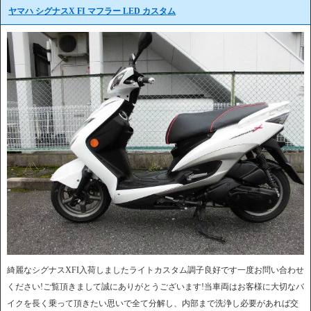
ヤマハ シグナスX FI マフラー LED カスタム
綺麗なシグナスXFI入荷しましたライトカスタム調子良好です一度お問い合わせ
ください!ご覧頂きまして誠にありがとうございます!当車両はお客様に大切なバ
イクを長く乗って頂きたい思いで全て分解し、内部まで洗浄し必要があれば交