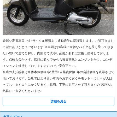
綺麗な定番車両です4サイクル燃費よし通勤通学に活躍致します。ご覧頂きまし
て誠にありがとうございます!当車両はお客様に大切なバイクを長く乗って頂き
たい思いで全て分解し、内部まで洗浄し必要があれば交換し整備しておりま
す。点検も欠かさず、店頭に並んでからも毎日朝晩とエンジンをかけ、コンデ
ィションを維持しておりますますのでご安心下さい。
当店の支払総額は車体本体価格+諸費用+自賠責保険1年の合計価格を表示させて
頂いております。当店ではより良い車両をお求め安くをモットーに日々がんば
っております☆とにかく明るく、親切、丁寧に対応させて頂きますので是非お
気軽にご来店くださいませ♪
詳細を見る
ヤマハ ビーノ