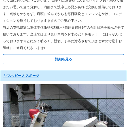
して誠にありがとうございます!当車両はお客様に大切なバイクを長く乗って頂
きたい思いで全て分解し、内部まで洗浄し必要があれば交換し整備しておりま
す。点検も欠かさず、店頭に並んでからも毎日朝晩とエンジンをかけ、コンデ
ィションを維持しておりますますのでご安心下さい。
当店の支払総額は車体本体価格+諸費用+自賠責保険1年の合計価格を表示させて
頂いております。当店ではより良い車両をお求め安くをモットーに日々がんば
っております☆とにかく明るく、親切、丁寧に対応させて頂きますので是非お
気軽にご来店くださいませ♪
詳細を見る
ヤマハ ビーノ スポーツ