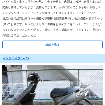
バイクを長く乗って頂きたい思いで全て分解し、内部まで洗浄し必要があれば
交換し整備しております。点検も欠かさず、店頭に並んでからも毎日朝晩とエ
ンジンをかけ、コンディションを維持しておりますますのでご安心下さい。
当店の支払総額は車体本体価格+諸費用+自賠責保険1年の合計価格を表示させて
頂いております。当店ではより良い車両をお求め安くをモットーに日々がんば
っております☆とにかく明るく、親切、丁寧に対応させて頂きますので是非お
気軽にご来店くださいませ♪
詳細を見る
ホンダ ライブDio ZX