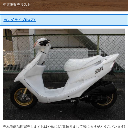
中古車販売リスト
ホンダ ライブDio ZX
売れ筋商品即完売しますおはやめに!ご覧頂きまして誠にありがとうございます!