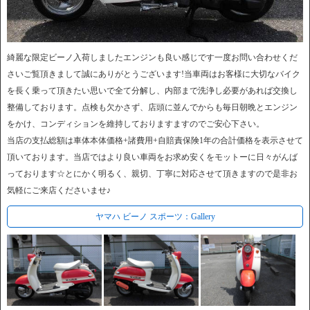
綺麗な限定ビーノ入荷しましたエンジンも良い感じです一度お問い合わせくだ
さいご覧頂きまして誠にありがとうございます!当車両はお客様に大切なバイク
を長く乗って頂きたい思いで全て分解し、内部まで洗浄し必要があれば交換し
整備しております。点検も欠かさず、店頭に並んでからも毎日朝晩とエンジン
をかけ、コンディションを維持しておりますますのでご安心下さい。
当店の支払総額は車体本体価格+諸費用+自賠責保険1年の合計価格を表示させて
頂いております。当店ではより良い車両をお求め安くをモットーに日々がんば
っております☆とにかく明るく、親切、丁寧に対応させて頂きますので是非お
気軽にご来店くださいませ♪
ヤマハ ビーノ スポーツ：Gallery