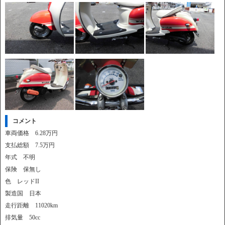
コメント
車両価格 6.28万円
支払総額 7.5万円
年式 不明
保険 保無し
色 レッドII
製造国 日本
走行距離 11020km
排気量 50cc